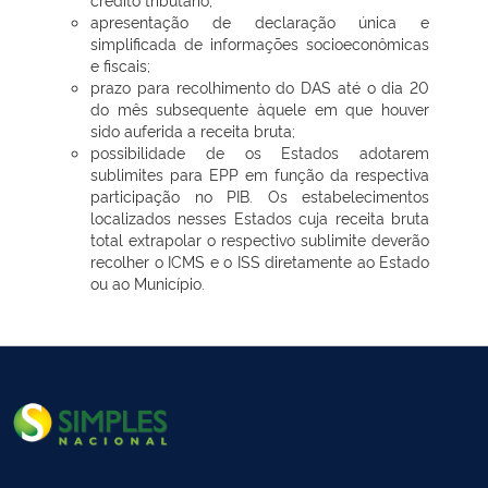
apresentação de declaração única e
simplificada de informações socioeconômicas
e fiscais;
prazo para recolhimento do DAS até o dia 20
do mês subsequente àquele em que houver
sido auferida a receita bruta;
possibilidade de os Estados adotarem
sublimites para EPP em função da respectiva
participação no PIB. Os estabelecimentos
localizados nesses Estados cuja receita bruta
total extrapolar o respectivo sublimite deverão
recolher o ICMS e o ISS diretamente ao Estado
ou ao Município.