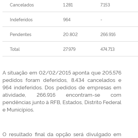
Cancelados
1.281
7.153
Indeferidos
964
-
Pendentes
20.802
266.916
Total
27.979
474.713
A situação em 02/02/2015 aponta que 205.576
pedidos foram deferidos, 8.434 cancelados e
964 indeferidos. Dos pedidos de empresas em
atividade, 266.916 encontram-se com
pendências junto à RFB, Estados, Distrito Federal
e Municípios.
O resultado final da opção será divulgado em