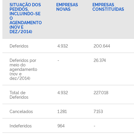
SITUAÇÃO DOS
EMPRESAS
EMPRESAS
PEDIDOS,
NOVAS
CONSTITUÍDAS
INCLUINDO-SE
O
AGENDAMENTO
(NOV E
DEZ/2014)
Deferidos
4.932
200.644
Deferidos por
-
26.374
meio do
agendamento
(nov e
dez/2014)
Total de
4.932
227.018
Deferidos
Cancelados
1.281
7.153
Indeferidos
964
-