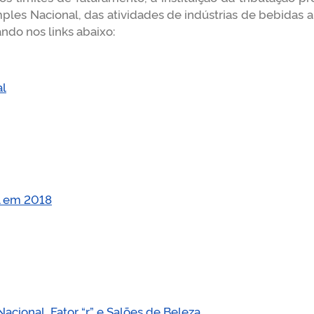
ples Nacional, das atividades de indústrias de bebidas a
ndo nos links abaixo:
al
l em 2018
acional, Fator “r” e Salões de Beleza