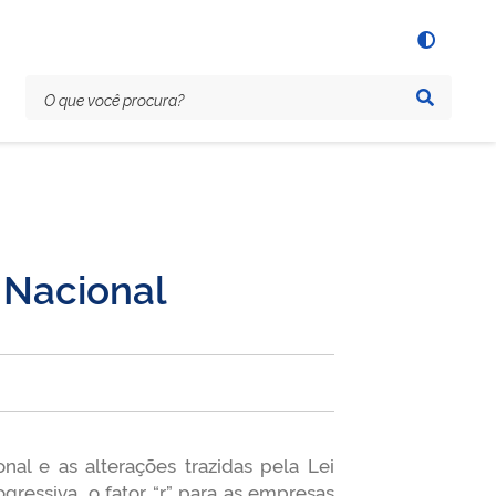
 Nacional
al e as alterações trazidas pela Lei
ressiva, o fator “r” para as empresas