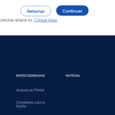
Retornar
recise alterá-lo,
Clique Aqui
.
ENTES FEDERADOS
NOTÍCIAS
Acesso ao Portal
Convênios com a
PGFN