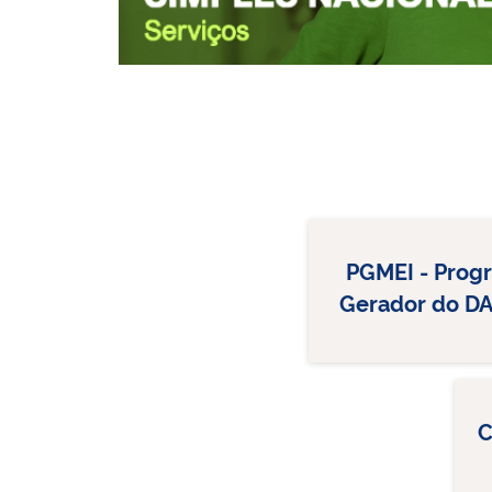
PGMEI - Prog
Gerador do D
C