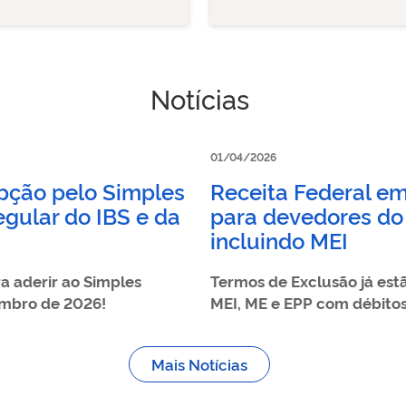
Notícias
01/04/2026
pção pelo Simples
Receita Federal em
egular do IBS e da
para devedores do
incluindo MEI
a aderir ao Simples
Termos de Exclusão já est
mbro de 2026!
MEI, ME e EPP com débito
Mais Notícias